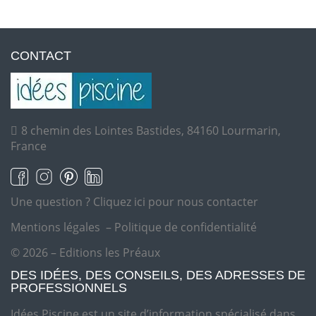
CONTACT
8 chemin des Lointes Bastides, 84160 Lourmarin,
France
Une question ?
Cliquez ici pour nous contacter
Mentions légales
–
Politique de confidentialité
© 2026 – Editions les Préaux
DES IDÉES, DES CONSEILS, DES ADRESSES DE
PROFESSIONNELS
Idées Piscine est un site d’information spécialisé dans