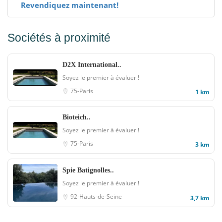
Revendiquez maintenant!
Sociétés à proximité
D2X International..
Soyez le premier à évaluer !
75-Paris
1 km
Bioteich..
Soyez le premier à évaluer !
75-Paris
3 km
Spie Batignolles..
Soyez le premier à évaluer !
92-Hauts-de-Seine
3,7 km