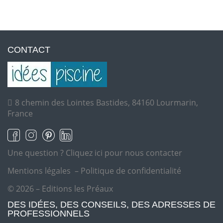
CONTACT
8 chemin des Lointes Bastides, 84160 Lourmarin,
France
Une question ?
Cliquez ici pour nous contacter
Mentions légales
–
Politique de confidentialité
© 2026 – Editions les Préaux
DES IDÉES, DES CONSEILS, DES ADRESSES DE
PROFESSIONNELS