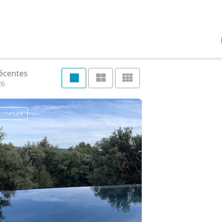
récentes
26
fermeture