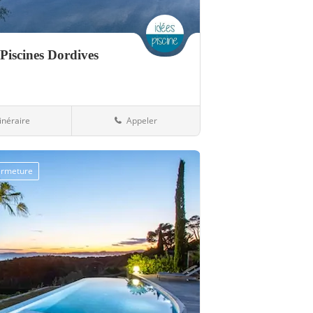
Piscines Dordives
tinéraire
Appeler
ques
45-Loiret
fermeture