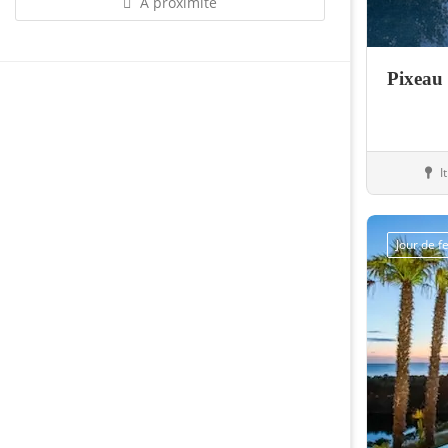
À proximité
Pixeau 
I
Bouti
Jour de 
Sauvegarder