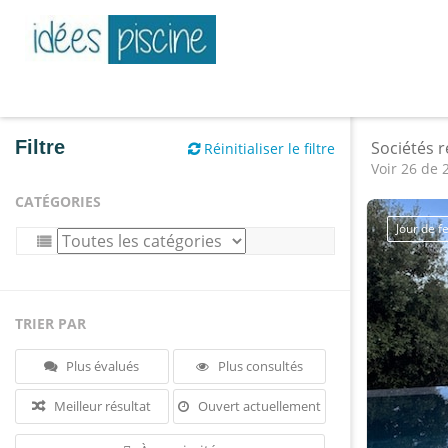
Filtre
Sociétés 
Réinitialiser le filtre
Voir 26 de 
CATÉGORIES
Jour de 
TRIER PAR
Plus évalués
Plus consultés
Meilleur résultat
Ouvert actuellement