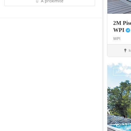
À proximité
2M Pisc
WPI
WPI
I
Abris
Jour de 
Sauvegarder