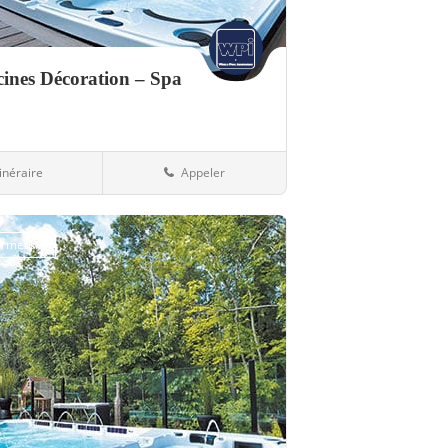
ines Décoration – Spa
tinéraire
Appeler
69-Rhône
fermeture