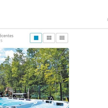
récentes
15
fermeture