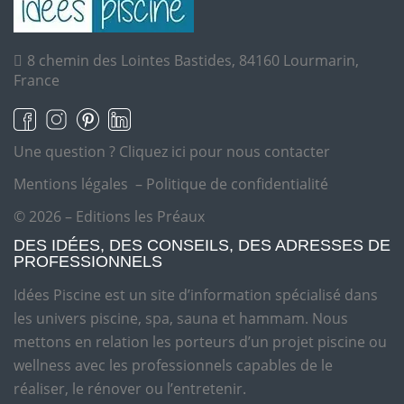
8 chemin des Lointes Bastides, 84160 Lourmarin,
France
Une question ?
Cliquez ici pour nous contacter
Mentions légales
–
Politique de confidentialité
© 2026 – Editions les Préaux
DES IDÉES, DES CONSEILS, DES ADRESSES DE
PROFESSIONNELS
Idées Piscine est un site d’information spécialisé dans
les univers piscine, spa, sauna et hammam. Nous
mettons en relation les porteurs d’un projet piscine ou
wellness avec les professionnels capables de le
réaliser, le rénover ou l’entretenir.