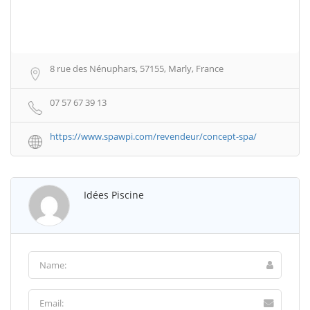
8 rue des Nénuphars, 57155, Marly, France
07 57 67 39 13
https://www.spawpi.com/revendeur/concept-spa/
Idées Piscine