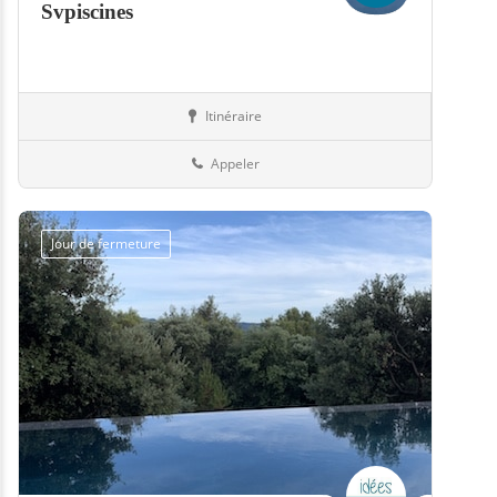
Svpiscines
Itinéraire
Boutiques
57-Moselle
Appeler
Jour de fermeture