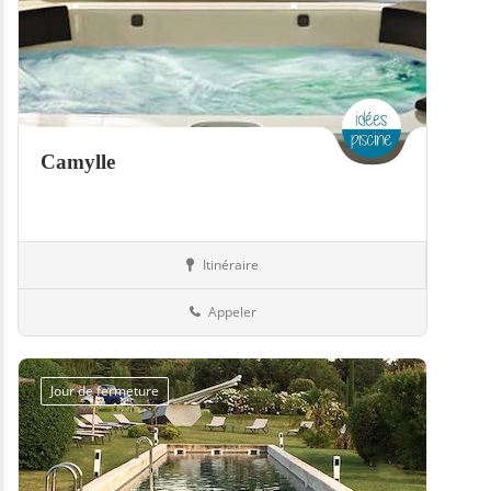
Camylle
Itinéraire
Equipement
57-Moselle
Appeler
Jour de fermeture