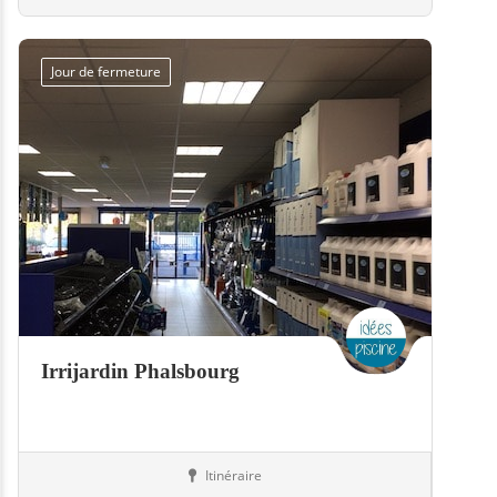
Jour de fermeture
Irrijardin Phalsbourg
Itinéraire
Boutiques
57-Moselle