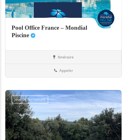
Pool Office France – Mondial
Piscine
Itinéraire
Abris
57-Moselle
Appeler
Jour de fermeture