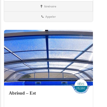
Itinéraire
Equipement
57-Moselle
Appeler
Abrisud – Est