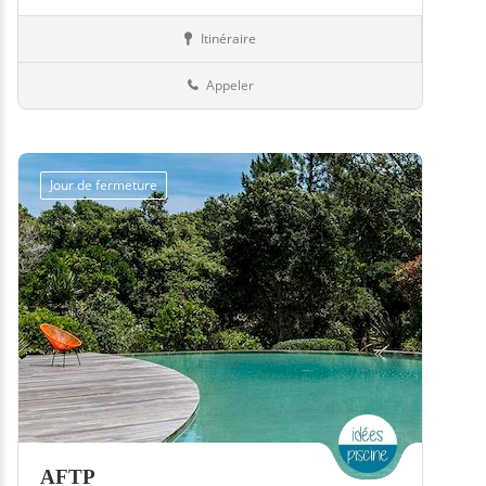
Itinéraire
Abris
57-Moselle
Appeler
Jour de fermeture
AFTP