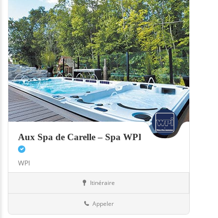
Aux Spa de Carelle – Spa WPI
WPI
Itinéraire
Boutiques
57-Moselle
Appeler