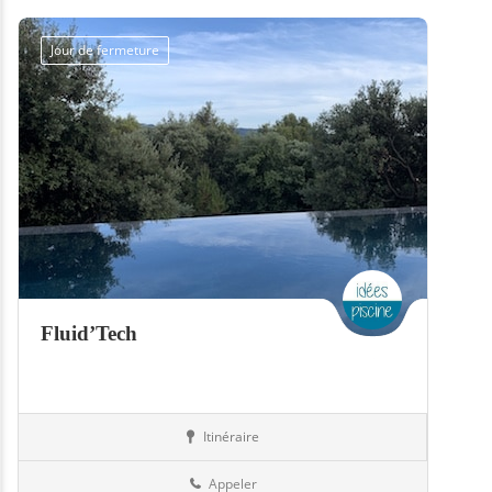
Jour de fermeture
Fluid’Tech
Itinéraire
Piscines
57-Moselle
Appeler