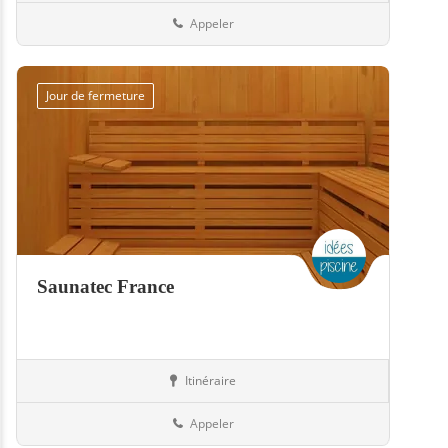
Appeler
Jour de fermeture
Saunatec France
Itinéraire
Equipement
57-Moselle
Appeler