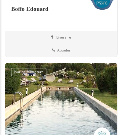
Boffo Edouard
Itinéraire
Piscines
57-Moselle
Appeler
Jour de fermeture