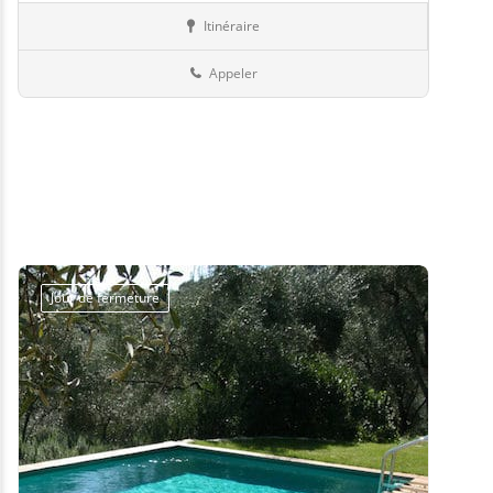
Itinéraire
Piscines
57-Moselle
Appeler
Jour de fermeture