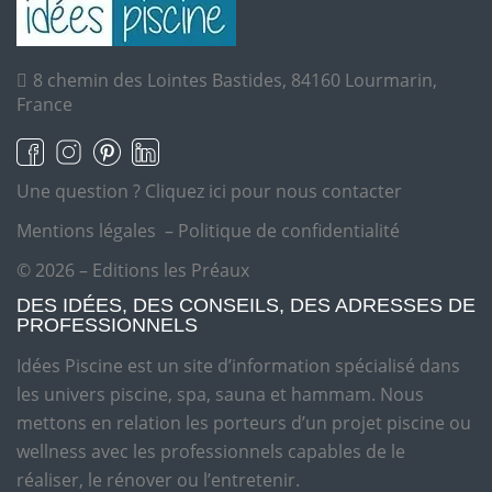
8 chemin des Lointes Bastides, 84160 Lourmarin,
France
Une question ?
Cliquez ici pour nous contacter
Mentions légales
–
Politique de confidentialité
© 2026 – Editions les Préaux
DES IDÉES, DES CONSEILS, DES ADRESSES DE
PROFESSIONNELS
Idées Piscine est un site d’information spécialisé dans
les univers piscine, spa, sauna et hammam. Nous
mettons en relation les porteurs d’un projet piscine ou
wellness avec les professionnels capables de le
réaliser, le rénover ou l’entretenir.