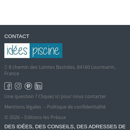
CONTACT
8 chemin des Lointes Bastides, 84160 Lourmarin,
France
Une question ?
Cliquez ici pour nous contacter
Mentions légales
–
Politique de confidentialité
© 2026 – Editions les Préaux
DES IDÉES, DES CONSEILS, DES ADRESSES DE