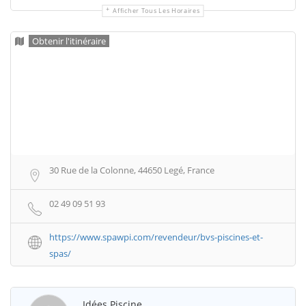
Afficher Tous Les Horaires
Obtenir l'itinéraire
30 Rue de la Colonne, 44650 Legé, France
02 49 09 51 93
https://www.spawpi.com/revendeur/bvs-piscines-et-
spas/
Idées Piscine