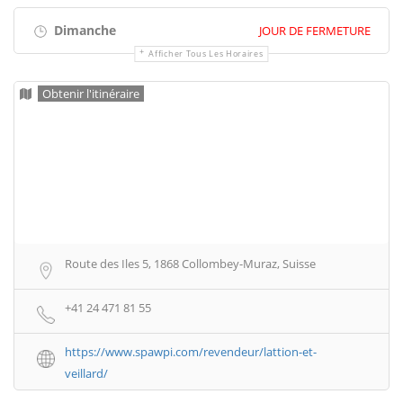
Dimanche
JOUR DE FERMETURE
Afficher Tous Les Horaires
Obtenir l'itinéraire
Route des Iles 5, 1868 Collombey-Muraz, Suisse
+41 24 471 81 55
https://www.spawpi.com/revendeur/lattion-et-
veillard/