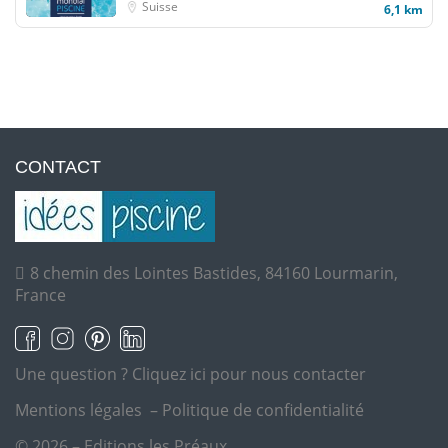
Suisse
6,1 km
CONTACT
8 chemin des Lointes Bastides, 84160 Lourmarin,
France
Une question ?
Cliquez ici pour nous contacter
Mentions légales
–
Politique de confidentialité
© 2026 – Editions les Préaux