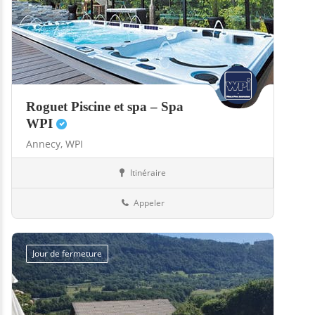
Roguet Piscine et spa – Spa
WPI
Annecy,
WPI
Itinéraire
Abris
74-Haute-Savoie
Appeler
Jour de fermeture