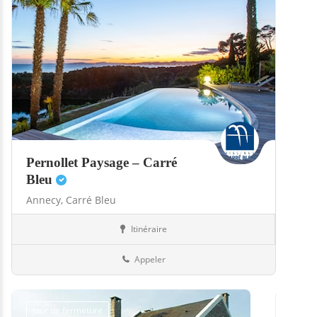
Pernollet Paysage – Carré
Bleu
Annecy,
Carré Bleu
Itinéraire
Hammams
74-Haute-Savoie
Appeler
Jour de fermeture