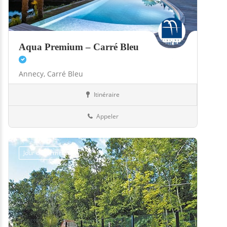
Aqua Premium – Carré Bleu
Annecy,
Carré Bleu
Itinéraire
Abris
74-Haute-Savoie
Appeler
Jour de fermeture