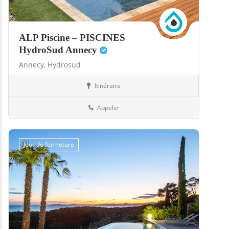
ALP Piscine – PISCINES
HydroSud Annecy
Annecy,
Hydrosud
Itinéraire
Abris
74-Haute-Savoie
Appeler
Jour de fermeture