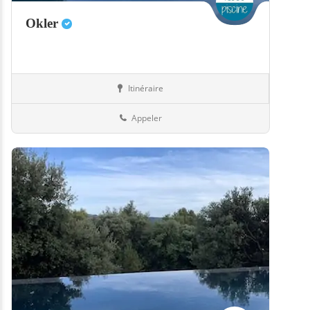
Okler
Itinéraire
Boutiques
08-Ardennes
Appeler