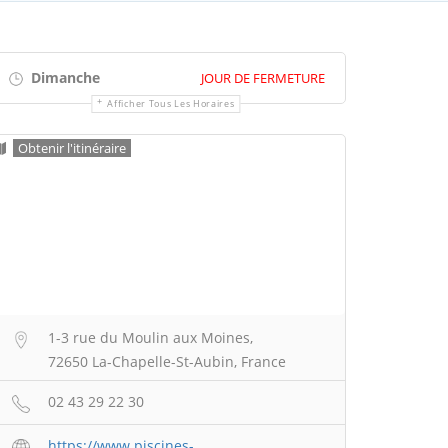
Dimanche
JOUR DE FERMETURE
Afficher Tous Les Horaires
Obtenir l'itinéraire
1-3 rue du Moulin aux Moines,
72650 La-Chapelle-St-Aubin, France
02 43 29 22 30
https://www.piscines-