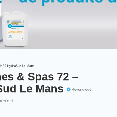
CINES HydroSud Le Mans
es & Spas 72 –
S
Sud Le Mans
Revendiqué
nternet