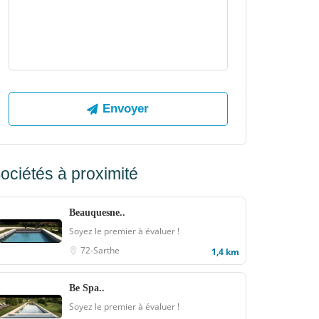
ociétés à proximité
Beauquesne..
Soyez le premier à évaluer !
72-Sarthe
1,4 km
Be Spa..
Soyez le premier à évaluer !