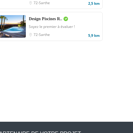
72-Sarthe
2,5 km
Design Piscines R..
Soyez le premier à évaluer !
72-Sarthe
5,9 km