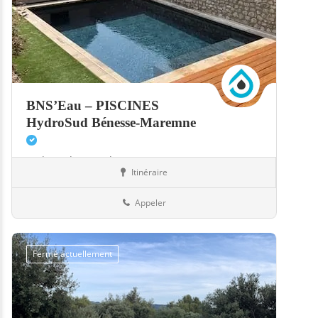
BNS’Eau – PISCINES
HydroSud Bénesse-Maremne
Hydrosud,
Mont-de-Marsan
Itinéraire
Boutiques
40-Landes
Appeler
Fermé actuellement