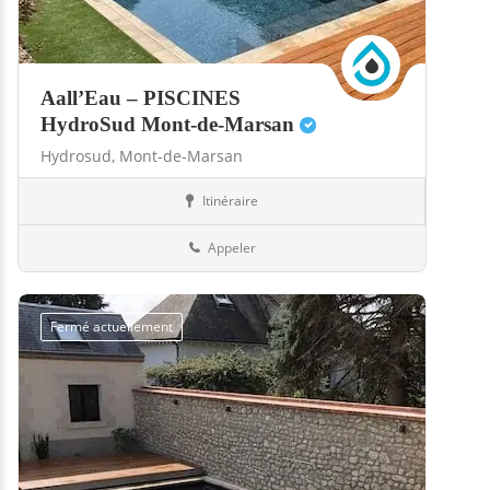
Aall’Eau – PISCINES
HydroSud Mont-de-Marsan
Hydrosud,
Mont-de-Marsan
Itinéraire
Boutiques
40-Landes
Appeler
Fermé actuellement