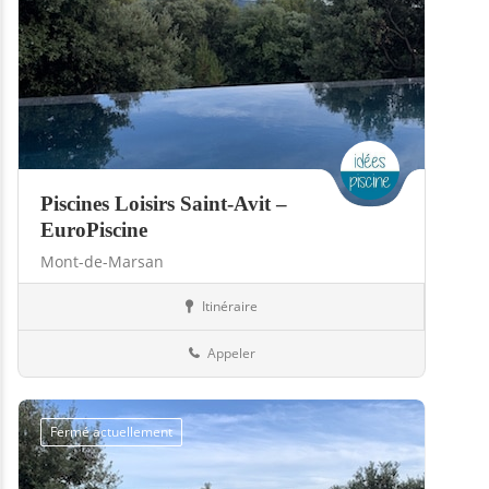
Piscines Loisirs Saint-Avit –
EuroPiscine
Mont-de-Marsan
Itinéraire
Piscines
40-Landes
Appeler
Fermé actuellement