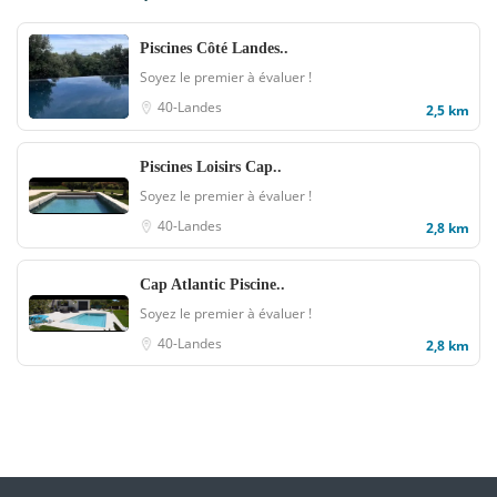
Piscines Côté Landes..
Soyez le premier à évaluer !
40-Landes
2,5 km
Piscines Loisirs Cap..
Soyez le premier à évaluer !
40-Landes
2,8 km
Cap Atlantic Piscine..
Soyez le premier à évaluer !
40-Landes
2,8 km