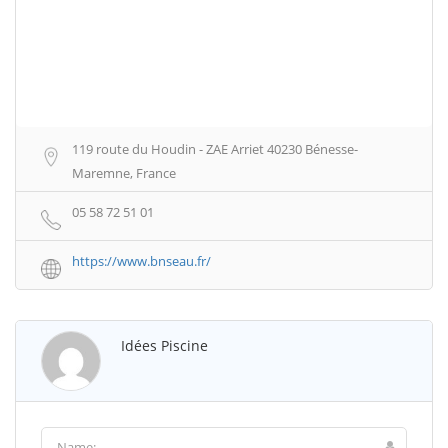
119 route du Houdin - ZAE Arriet 40230 Bénesse-
Maremne, France
05 58 72 51 01
https://www.bnseau.fr/
Idées Piscine