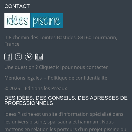
CONTACT
8 chemin des Lointes Bastides, 84160 Lourmarin,
France
Une question ?
Cliquez ici pour nous contacter
Mentions légales
–
Politique de confidentialité
© 2026 – Editions les Préaux
DES IDÉES, DES CONSEILS, DES ADRESSES DE
PROFESSIONNELS
Idées Piscine est un site d’information spécialisé dans
les univers piscine, spa, sauna et hammam. Nous
mettons en relation les porteurs d’un projet piscine ou