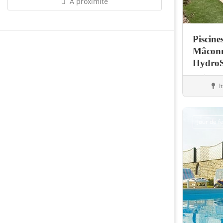
À proximité
Piscine
Mâconn
Hydro
Hydrosu
I
Bouti
Jour de 
Sauvegarder