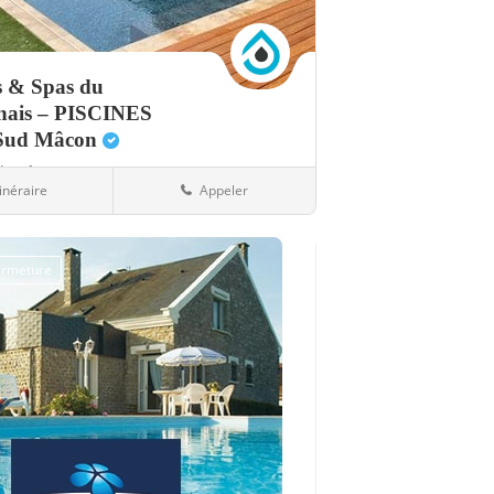
s & Spas du
ais – PISCINES
Sud Mâcon
d,
Mâcon
tinéraire
Appeler
ques
71-Saône-et-Loire
fermeture