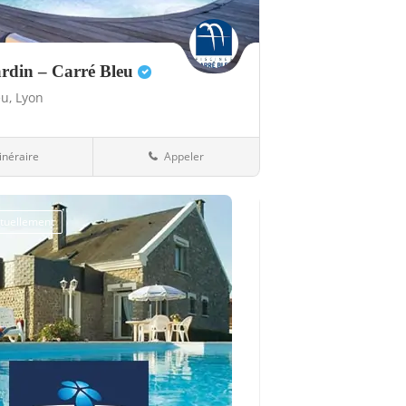
ardin – Carré Bleu
eu,
Lyon
tinéraire
Appeler
69-Rhône
tuellement