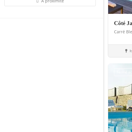
À proximité
Côté J
Carré Bl
I
Abris
Fermé ac
Sauvegarder