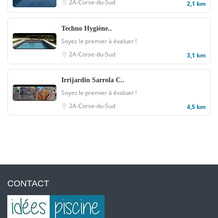
2A-Corse-du-Sud
2,1 km
Techno Hygiène..
Soyez le premier à évaluer !
2A-Corse-du-Sud
3,1 km
Irrijardin Sarrola C..
Soyez le premier à évaluer !
2A-Corse-du-Sud
4,5 km
CONTACT