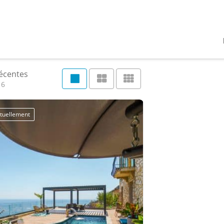
récentes
16
tuellement