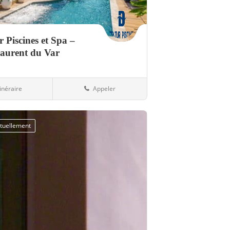
r Piscines et Spa –
Laurent du Var
tinéraire
Appeler
es
06-Alpes-Maritimes
tuellement