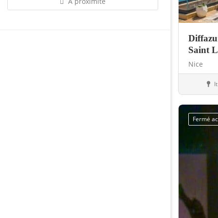
À proximité
Diffazu
Saint 
Nice
I
Piscin
Fermé ac
Sauvegarder