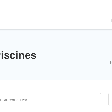
Piscines
S
nt Laurent du Var