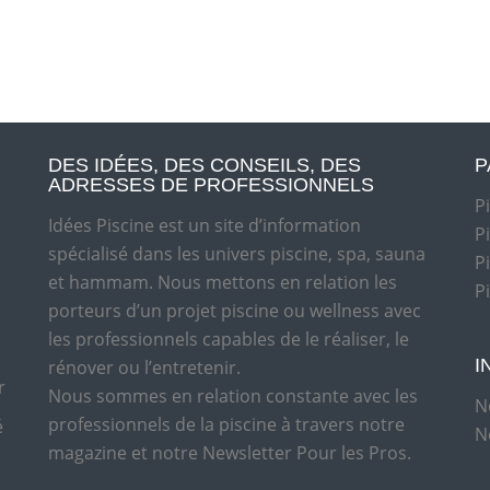
DES IDÉES, DES CONSEILS, DES
P
ADRESSES DE PROFESSIONNELS
P
Idées Piscine est un site d’information
P
spécialisé dans les univers piscine, spa, sauna
P
et hammam. Nous mettons en relation les
P
porteurs d’un projet piscine ou wellness avec
les professionnels capables de le réaliser, le
I
rénover ou l’entretenir.
r
Nous sommes en relation constante avec les
N
professionnels de la piscine à travers notre
é
N
magazine et notre Newsletter Pour les Pros.