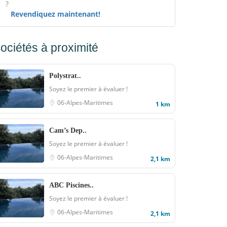
?
Revendiquez maintenant!
ociétés à proximité
Polystrat..
Soyez le premier à évaluer !
06-Alpes-Maritimes
1 km
Cam’s Dep..
Soyez le premier à évaluer !
06-Alpes-Maritimes
2,1 km
ABC Piscines..
Soyez le premier à évaluer !
06-Alpes-Maritimes
2,1 km