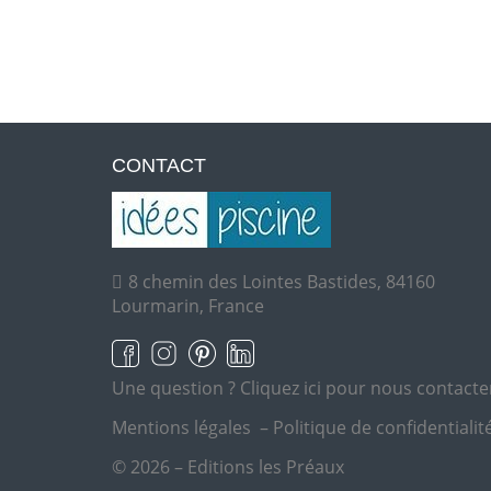
CONTACT
8 chemin des Lointes Bastides, 84160
Lourmarin, France
Une question ?
Cliquez ici pour nous contacte
Mentions légales
–
Politique de confidentialit
© 2026 – Editions les Préaux