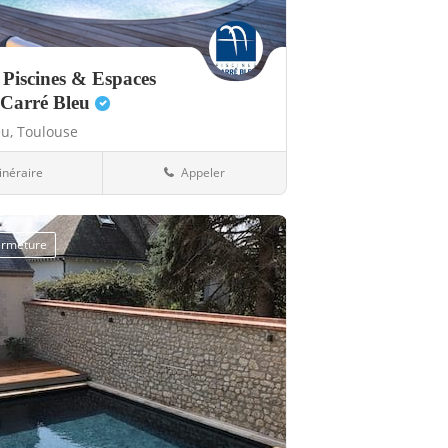
i Piscines & Espaces
 Carré Bleu
eu,
Toulouse
tinéraire
Appeler
ques
31-Haute-Garonne
fermeture