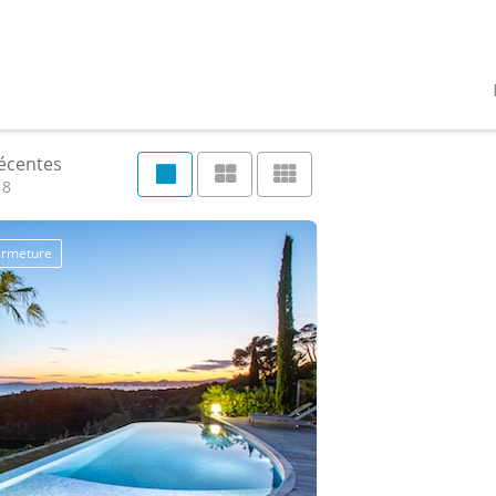
récentes
18
fermeture