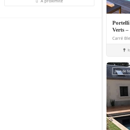
À proximité
Portell
Verts –
Carré Bl
I
Bouti
Jour de 
Sauvegarder