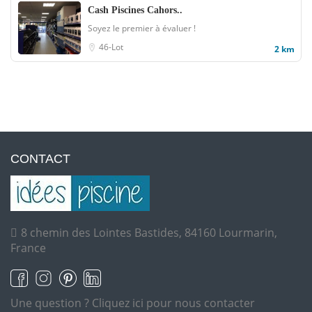
Cash Piscines Cahors..
Soyez le premier à évaluer !
46-Lot
2 km
CONTACT
8 chemin des Lointes Bastides, 84160 Lourmarin,
France
Une question ?
Cliquez ici pour nous contacter