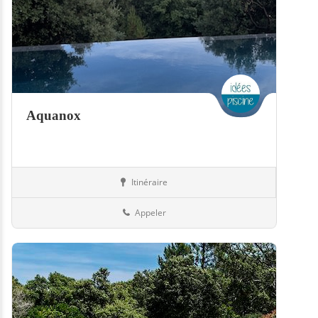
Aquanox
Itinéraire
Hammams
79-Deux-Sèvres
Appeler