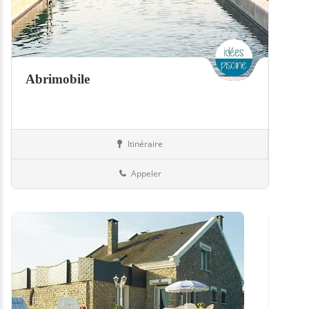
Abrimobile
Itinéraire
Abris
79-Deux-Sèvres
Appeler