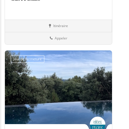
Itinéraire
Piscines
79-Deux-Sèvres
Appeler
Jour de fermeture