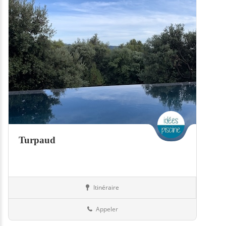
Turpaud
Itinéraire
Piscines
79-Deux-Sèvres
Appeler