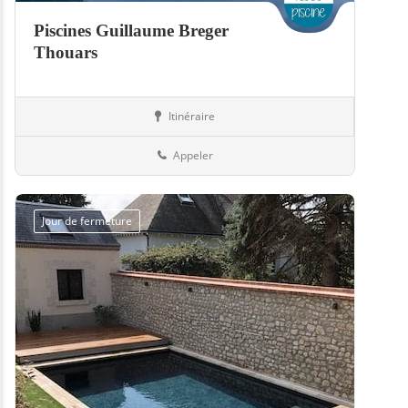
Piscines Guillaume Breger
Thouars
Itinéraire
Abris
79-Deux-Sèvres
Appeler
Jour de fermeture