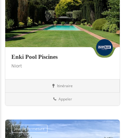
Enki Pool Piscines
Niort
Itinéraire
Abris
79-Deux-Sèvres
Appeler
Jour de fermeture