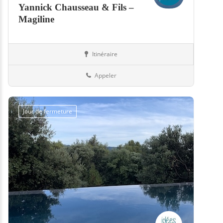
Yannick Chausseau & Fils –
Magiline
Itinéraire
Boutiques
79-Deux-Sèvres
Appeler
Jour de fermeture