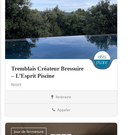
Tremblais Créateur Bressuire
– L’Esprit Piscine
Niort
Itinéraire
Hammams
79-Deux-Sèvres
Appeler
Jour de fermeture