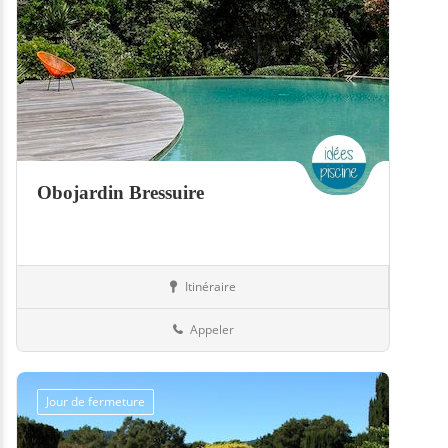
Obojardin Bressuire
Itinéraire
Jardin
79-Deux-Sèvres
Appeler
Jour de fermeture