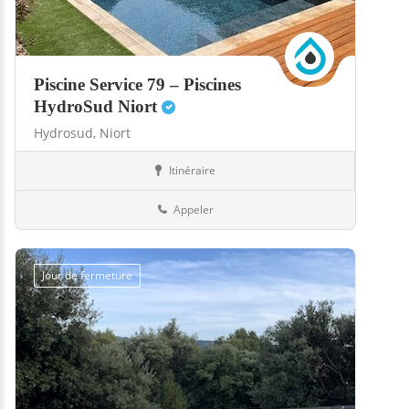
Piscine Service 79 – Piscines
HydroSud Niort
Hydrosud,
Niort
Itinéraire
Abris
79-Deux-Sèvres
Appeler
Jour de fermeture