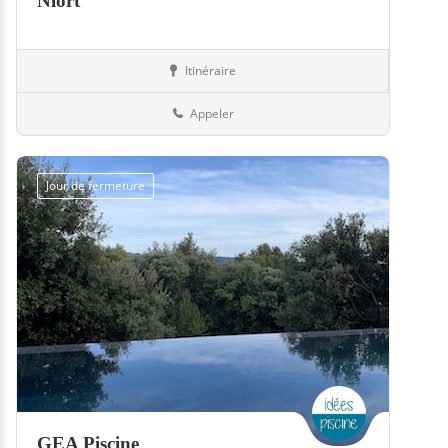
Niort
Itinéraire
Piscines
79-Deux-Sèvres
Appeler
Jour de fermeture
GEA Piscine