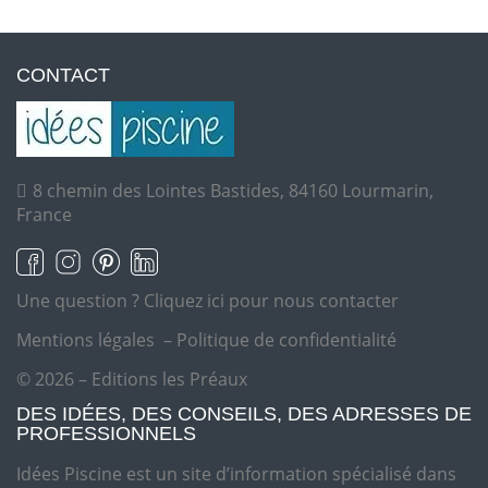
CONTACT
8 chemin des Lointes Bastides, 84160 Lourmarin,
France
Une question ?
Cliquez ici pour nous contacter
Mentions légales
–
Politique de confidentialité
© 2026 – Editions les Préaux
DES IDÉES, DES CONSEILS, DES ADRESSES DE
PROFESSIONNELS
Idées Piscine est un site d’information spécialisé dans