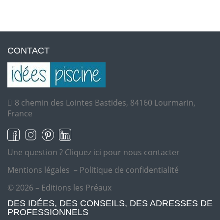
CONTACT
8 chemin des Lointes Bastides, 84160 Lourmarin,
France
Une question ?
Cliquez ici pour nous contacter
Mentions légales
–
Politique de confidentialité
© 2026 – Editions les Préaux
DES IDÉES, DES CONSEILS, DES ADRESSES DE
PROFESSIONNELS