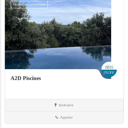
Fermé actuellement
A2D Piscines
Itinéraire
Piscines
73-Savoie
Appeler