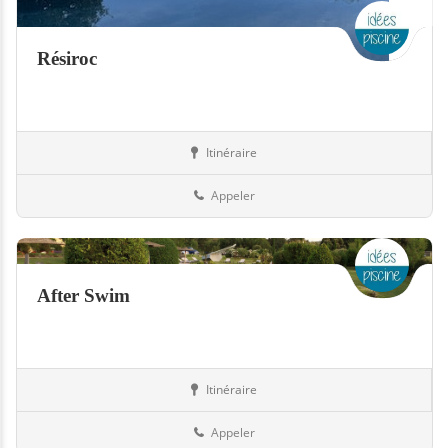
Résiroc
Itinéraire
Piscines
73-Savoie
Appeler
After Swim
Itinéraire
Equipement
73-Savoie
Appeler