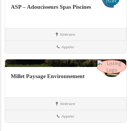
ASP – Adoucisseurs Spas Piscines
Itinéraire
Piscines
73-Savoie
Appeler
Millet Paysage Environnement
Itinéraire
Jardin
73-Savoie
Appeler