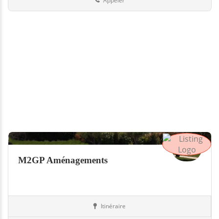
Appeler
M2GP Aménagements
Itinéraire
Piscines
73-Savoie