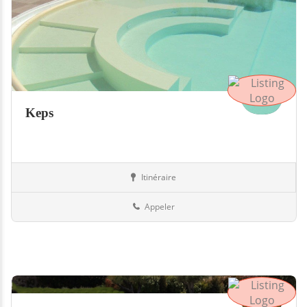
Keps
Itinéraire
Equipement
73-Savoie
Appeler