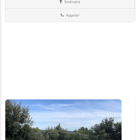
Itinéraire
Boutiques
73-Savoie
Appeler