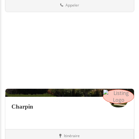
Appeler
Charpin
Itinéraire
Piscines
73-Savoie