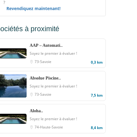
?
Revendiquez maintenant!
ociétés à proximité
AAP – Automati..
Soyez le premier à évaluer !
73-Savoie
0,3 km
Absolue Piscine..
Soyez le premier à évaluer !
73-Savoie
7,5 km
Aloha..
Soyez le premier à évaluer !
74-Haute-Savoie
8,4 km