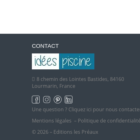
CONTACT
8 chemin des Lointes Bastides, 84160
Lourmarin, France
Une question ?
Cliquez ici pour nous contacte
Mentions légales
–
Politique de confidentialit
© 2026 – Editions les Préaux