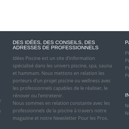
DES IDÉES, DES CONSEILS, DES
P
ADRESSES DE PROFESSIONNELS
P
Idées Piscine est un site d’information
P
spécialisé dans les univers piscine, spa, sauna
P
et hammam. Nous mettons en relation les
P
porteurs d’un projet piscine ou wellness avec
les professionnels capables de le réaliser, le
I
rénover ou l’entretenir.
r
Nous sommes en relation constante avec les
N
professionnels de la piscine à travers notre
é
N
magazine et notre Newsletter Pour les Pros.