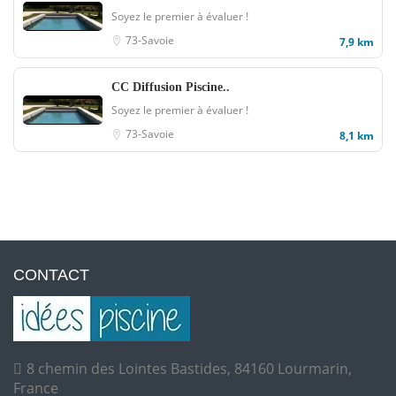
Soyez le premier à évaluer !
73-Savoie
7,9 km
CC Diffusion Piscine..
Soyez le premier à évaluer !
73-Savoie
8,1 km
CONTACT
8 chemin des Lointes Bastides, 84160 Lourmarin,
France