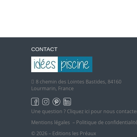
CONTACT
8 chemin des Lointes Bastides, 84160
Lourmarin, France
Une question ?
Cliquez ici pour nous contacte
Mentions légales
–
Politique de confidentialit
© 2026 – Editions les Préaux