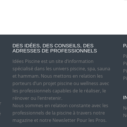
DES IDÉES, DES CONSEILS, DES
P
ADRESSES DE PROFESSIONNELS
P
Idées Piscine est un site d’information
P
spécialisé dans les univers piscine, spa, sauna
P
et hammam. Nous mettons en relation les
P
porteurs d’un projet piscine ou wellness avec
les professionnels capables de le réaliser, le
I
rénover ou l’entretenir.
r
Nous sommes en relation constante avec les
N
professionnels de la piscine à travers notre
é
N
magazine et notre Newsletter Pour les Pros.