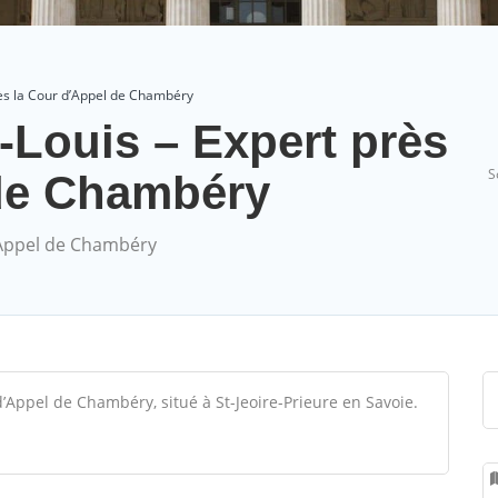
ès la Cour d’Appel de Chambéry
ouis – Expert près
S
 de Chambéry
’Appel de Chambéry
’Appel de Chambéry, situé à St-Jeoire-Prieure en Savoie.