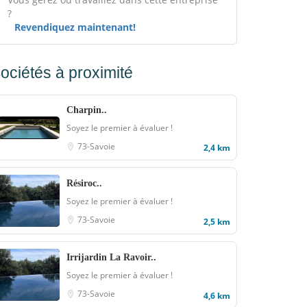
?
Revendiquez maintenant!
ociétés à proximité
Charpin..
Soyez le premier à évaluer !
73-Savoie
2,4 km
Résiroc..
Soyez le premier à évaluer !
73-Savoie
2,5 km
Irrijardin La Ravoir..
Soyez le premier à évaluer !
73-Savoie
4,6 km