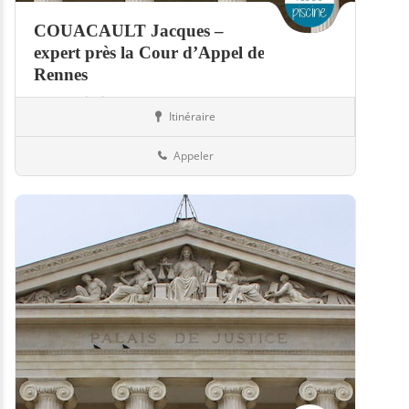
COUACAULT Jacques –
expert près la Cour d’Appel de
Rennes
Expert piscine
Itinéraire
Piscines
22-Côtes-d'Armor
Appeler