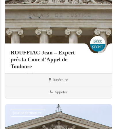
ROUFFIAC Jean – Expert
près la Cour d’Appel de
Toulouse
Expert piscine
Itinéraire
Piscines
31-Haute-Garonne
Appeler
Jour de fermeture