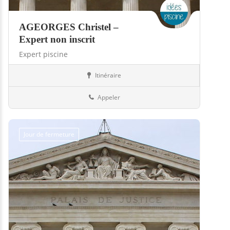
AGEORGES Christel –
Expert non inscrit
Expert piscine
Itinéraire
Piscines
13-Bouches-du-Rhône
Appeler
Jour de fermeture