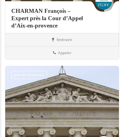
CHARMAN François –
Expert près la Cour d’Appel
d’Aix-en-provence
Expert piscine
Itinéraire
Piscines
06-Alpes-Maritimes
Appeler
Jour de fermeture