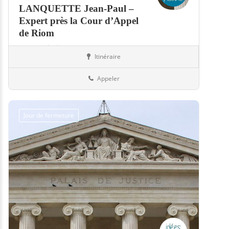
LANQUETTE Jean-Paul –
Expert près la Cour d’Appel
de Riom
Expert piscine
Itinéraire
Piscines
63-Puy-de-Dôme
Appeler
Jour de fermeture