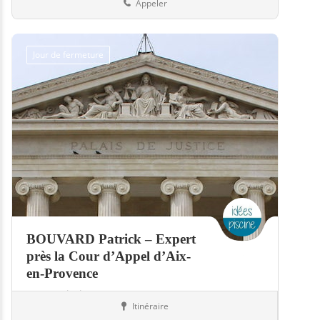
Appeler
Jour de fermeture
BOUVARD Patrick – Expert
près la Cour d’Appel d’Aix-
en-Provence
Expert piscine
Itinéraire
Piscines
83-Var