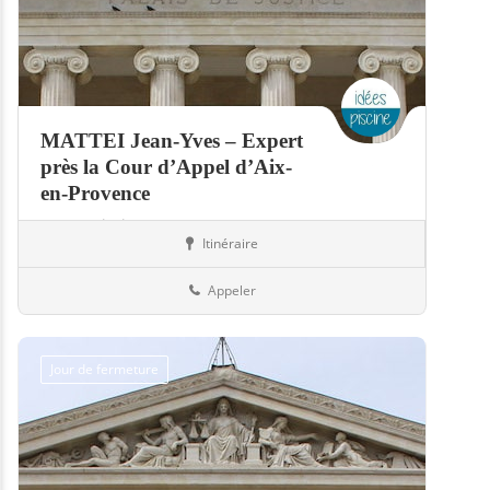
MATTEI Jean-Yves – Expert
près la Cour d’Appel d’Aix-
en-Provence
Expert piscine
Itinéraire
Piscines
13-Bouches-du-Rhône
Appeler
Jour de fermeture