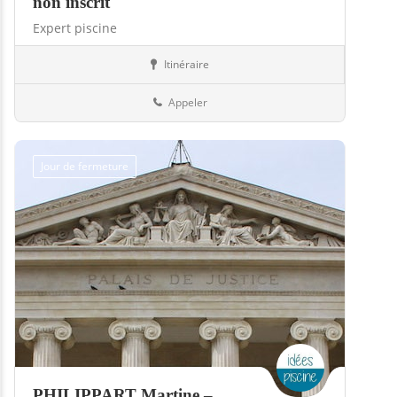
non inscrit
Expert piscine
Itinéraire
Piscines
33-Gironde
Appeler
Jour de fermeture
PHILIPPART Martine –