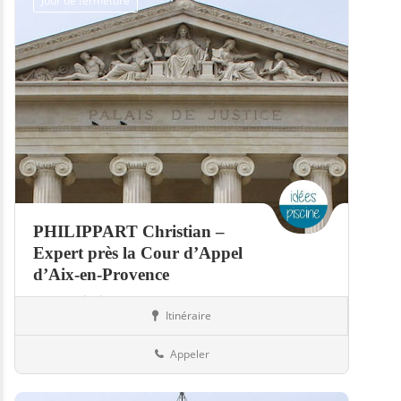
Jour de fermeture
PHILIPPART Christian –
Expert près la Cour d’Appel
d’Aix-en-Provence
Expert piscine
Itinéraire
Piscines
06-Alpes-Maritimes
Appeler