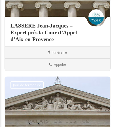
LASSERE Jean-Jacques –
Expert près la Cour d’Appel
d’Aix-en-Provence
Expert piscine
Itinéraire
Piscines
13-Bouches-du-Rhône
Appeler
Jour de fermeture