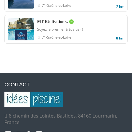
71-Saône-et-Loire
7 km
MT Réalisation ̵..
Soyez le premier à évaluer !
71-Saône-et-Loire
8 km
CONTACT
8 chemin des Lointes Bastides, 84160 Lourmarin,
France