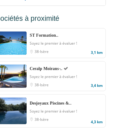
ociétés à proximité
ST Formation..
Soyez le premier à évaluer !
38-Isère
3,1 km
Ceralp Moirans ̵..
Soyez le premier à évaluer !
38-Isère
3,4 km
Desjoyaux Piscines &..
Soyez le premier à évaluer !
38-Isère
4,3 km