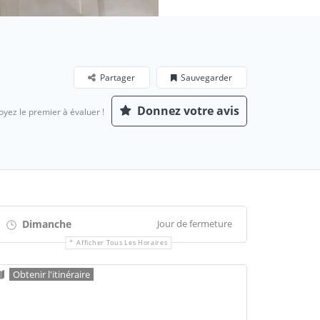
Partager
Sauvegarder
Donnez votre avis
oyez le premier à évaluer !
Dimanche
Jour de fermeture
Afficher Tous Les Horaires
Obtenir l'itinéraire