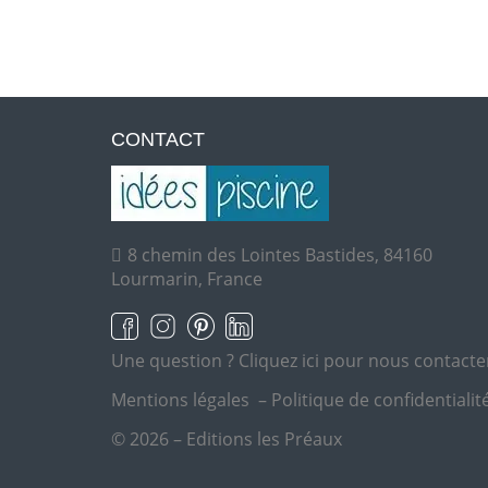
CONTACT
8 chemin des Lointes Bastides, 84160
Lourmarin, France
Une question ?
Cliquez ici pour nous contacte
Mentions légales
–
Politique de confidentialit
© 2026 – Editions les Préaux