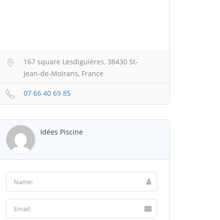
167 square Lesdiguières, 38430 St-
Jean-de-Moirans, France
07 66 40 69 85
Idées Piscine