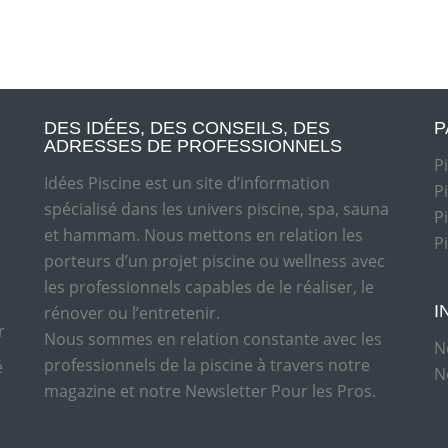
DES IDÉES, DES CONSEILS, DES
P
ADRESSES DE PROFESSIONNELS
P
Idées Piscine est un site d’information
P
spécialisé dans les univers piscine, spa, sauna
P
et hammam. Nous mettons en relation les
P
porteurs d’un projet piscine ou wellness avec
les professionnels capables de le réaliser, le
I
rénover ou l’entretenir.
r
Nous sommes en relation constante avec les
N
professionnels de la piscine à travers notre
é
N
magazine et notre Newsletter Pour les Pros.