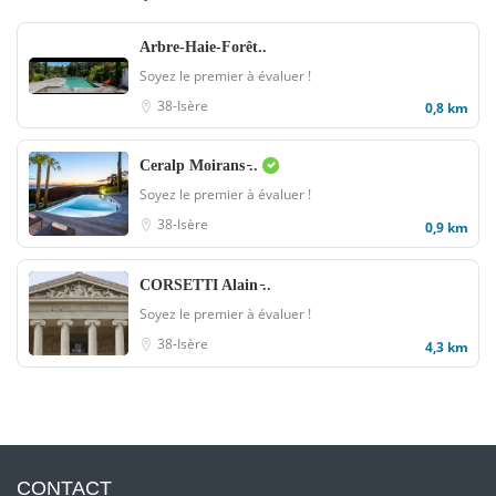
Arbre-Haie-Forêt..
Soyez le premier à évaluer !
38-Isère
0,8 km
Ceralp Moirans ̵..
Soyez le premier à évaluer !
38-Isère
0,9 km
CORSETTI Alain ̵..
Soyez le premier à évaluer !
38-Isère
4,3 km
CONTACT