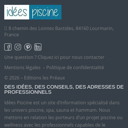
8 chemin des Lointes Bastides, 84160 Lourmarin,
France
Une question ?
Cliquez ici pour nous contacter
Mentions légales
–
Politique de confidentialité
© 2026 – Editions les Préaux
DES IDÉES, DES CONSEILS, DES ADRESSES DE
PROFESSIONNELS
Idées Piscine est un site d’information spécialisé dans
les univers piscine, spa, sauna et hammam. Nous
mettons en relation les porteurs d’un projet piscine ou
wellness avec les professionnels capables de le