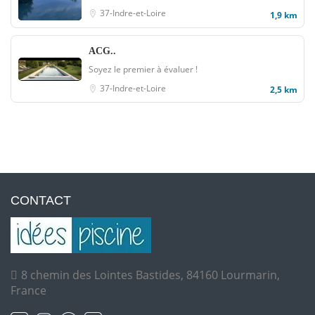
37-Indre-et-Loire
1,9 km
ACG..
Soyez le premier à évaluer !
37-Indre-et-Loire
2,5 km
CONTACT
8 chemin des Lointes Bastides, 84160 Lourmarin,
France