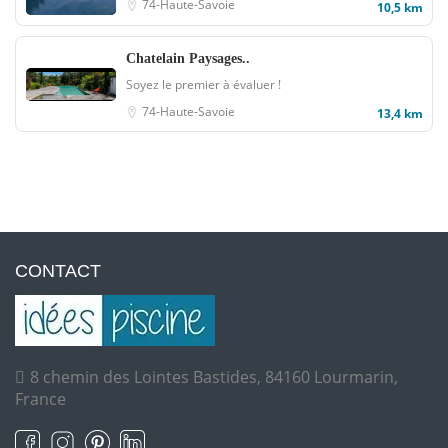
74-Haute-Savoie
10,5 km
Chatelain Paysages..
Soyez le premier à évaluer !
74-Haute-Savoie
13,4 km
CONTACT
8 chemin des Lointes Bastides, 84160 Lourmarin,
France