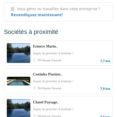
Vous gérez ou travaillez dans cette entreprise ?
Revendiquez maintenant!
Sociétés à proximité
Ermeco Marin..
Soyez le premier à évaluer !
74-Haute-Savoie
7,7 km
Costinha Piscines..
Soyez le premier à évaluer !
74-Haute-Savoie
7,9 km
Chatel Paysage..
Soyez le premier à évaluer !
74-Haute-Savoie
8,6 km