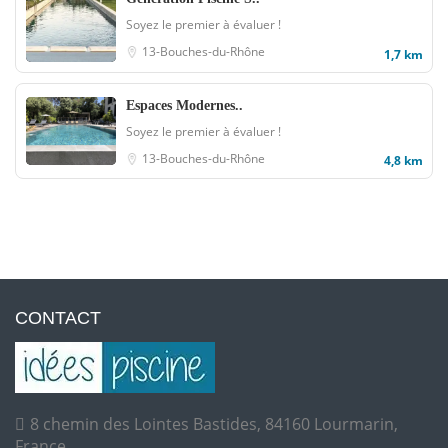
Soyez le premier à évaluer !
13-Bouches-du-Rhône
1,7 km
Espaces Modernes..
Soyez le premier à évaluer !
13-Bouches-du-Rhône
4,8 km
CONTACT
8 chemin des Lointes Bastides, 84160 Lourmarin,
France