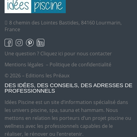
8 chemin des Lointes Bastides, 84160 Lourmarin,
France
Une question ?
Cliquez ici pour nous contacter
Mentions légales
–
Politique de confidentialité
© 2026 – Editions les Préaux
DES IDÉES, DES CONSEILS, DES ADRESSES DE
PROFESSIONNELS
Idées Piscine est un site d’information spécialisé dans
les univers piscine, spa, sauna et hammam. Nous
mettons en relation les porteurs d’un projet piscine ou
wellness avec les professionnels capables de le
réaliser, le rénover ou l’entretenir.