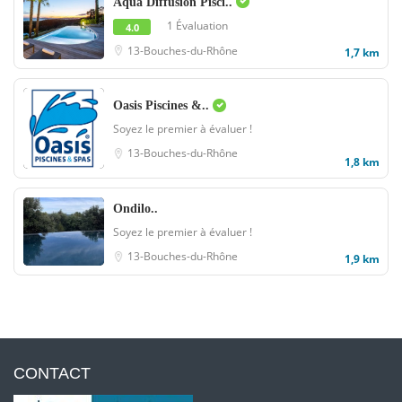
Aqua Diffusion Pisci..
1 Évaluation
4.0
13-Bouches-du-Rhône
1,7 km
Oasis Piscines &..
Soyez le premier à évaluer !
13-Bouches-du-Rhône
1,8 km
Ondilo..
Soyez le premier à évaluer !
13-Bouches-du-Rhône
1,9 km
CONTACT