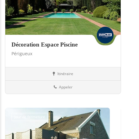
Décoration Espace Piscine
Périgueux
Itinéraire
Abris
24-Dordogne
Appeler
Jour de fermeture