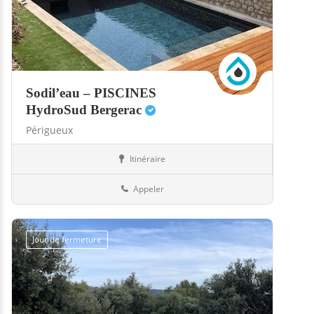
Sodil’eau – PISCINES
HydroSud Bergerac
Périgueux
Itinéraire
Boutiques
24-Dordogne
Appeler
Jour de fermeture