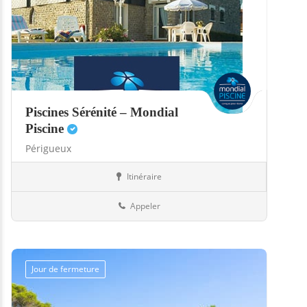
Piscines Sérénité – Mondial
Piscine
Périgueux
Itinéraire
Abris
24-Dordogne
Appeler
Jour de fermeture