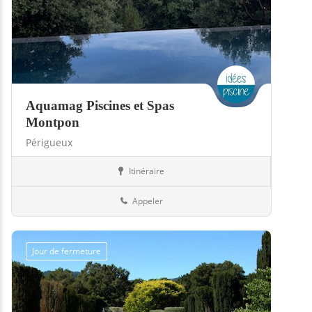
Aquamag Piscines et Spas
Montpon
Périgueux
Itinéraire
Boutiques
24-Dordogne
Appeler
Jour de fermeture