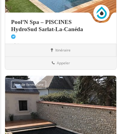
Pool’N Spa – PISCINES
HydroSud Sarlat-La-Canéda
Périgueux
Itinéraire
Boutiques
24-Dordogne
Appeler
Jour de fermeture