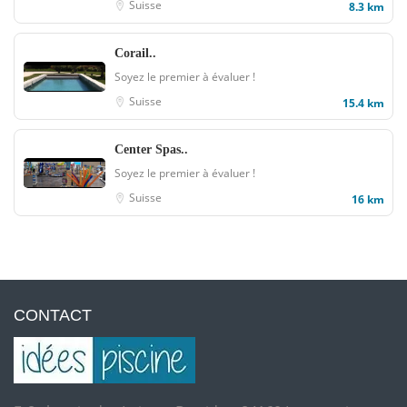
Suisse
8.3 km
Corail..
Soyez le premier à évaluer !
Suisse
15.4 km
Center Spas..
Soyez le premier à évaluer !
Suisse
16 km
CONTACT