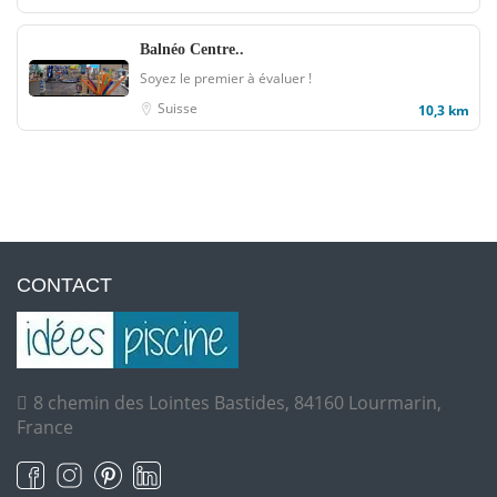
Balnéo Centre..
Soyez le premier à évaluer !
Suisse
10,3 km
CONTACT
8 chemin des Lointes Bastides, 84160 Lourmarin,
France