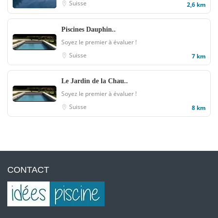
Suisse
2,6 km
Piscines Dauphin..
Soyez le premier à évaluer !
Suisse
7 km
Le Jardin de la Chau..
Soyez le premier à évaluer !
Suisse
8 km
CONTACT