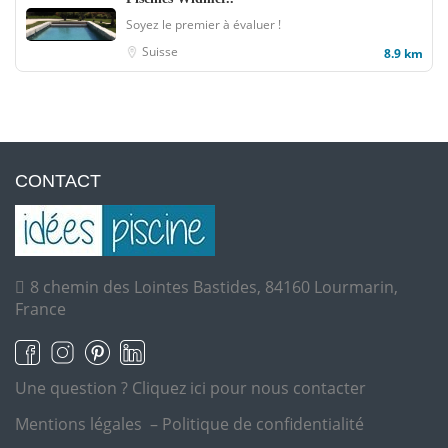
Soyez le premier à évaluer !
Suisse
8.9 km
CONTACT
8 chemin des Lointes Bastides, 84160 Lourmarin,
France
Une question ?
Cliquez ici pour nous contacter
Mentions légales
–
Politique de confidentialité