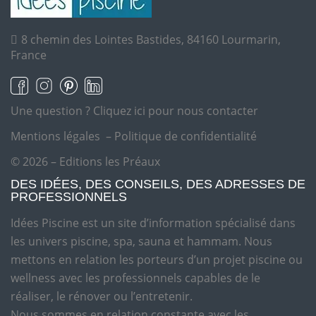
8 chemin des Lointes Bastides, 84160 Lourmarin,
France
Une question ?
Cliquez ici pour nous contacter
Mentions légales
–
Politique de confidentialité
© 2026 – Editions les Préaux
DES IDÉES, DES CONSEILS, DES ADRESSES DE
PROFESSIONNELS
Idées Piscine est un site d’information spécialisé dans
les univers piscine, spa, sauna et hammam. Nous
mettons en relation les porteurs d’un projet piscine ou
wellness avec les professionnels capables de le
réaliser, le rénover ou l’entretenir.
Nous sommes en relation constante avec les