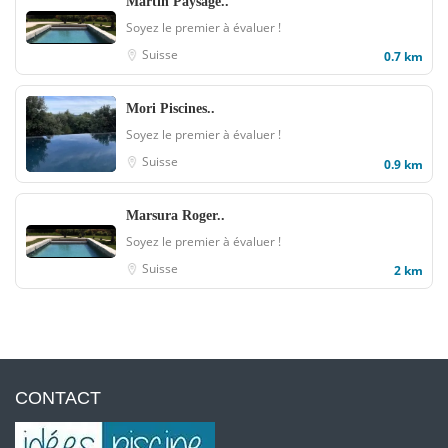
Martin Paysage..
Soyez le premier à évaluer !
Suisse
0.7 km
Mori Piscines..
Soyez le premier à évaluer !
Suisse
0.9 km
Marsura Roger..
Soyez le premier à évaluer !
Suisse
2 km
CONTACT