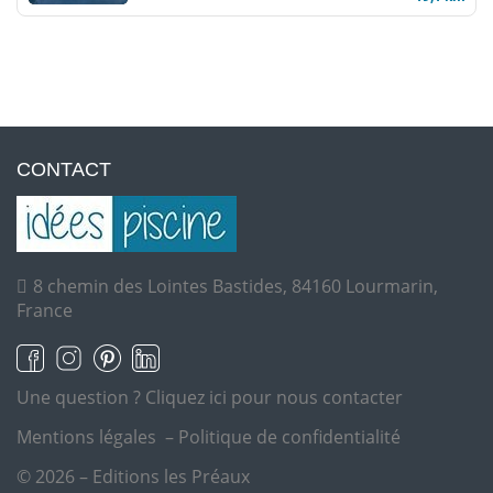
CONTACT
8 chemin des Lointes Bastides, 84160 Lourmarin,
France
Une question ?
Cliquez ici pour nous contacter
Mentions légales
–
Politique de confidentialité
© 2026 – Editions les Préaux