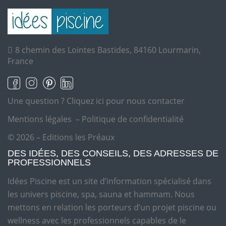
8 chemin des Lointes Bastides, 84160 Lourmarin,
France
Une question ?
Cliquez ici pour nous contacter
Mentions légales
–
Politique de confidentialité
© 2026 – Editions les Préaux
DES IDÉES, DES CONSEILS, DES ADRESSES DE
PROFESSIONNELS
Idées Piscine est un site d’information spécialisé dans
les univers piscine, spa, sauna et hammam. Nous
mettons en relation les porteurs d’un projet piscine ou
wellness avec les professionnels capables de le