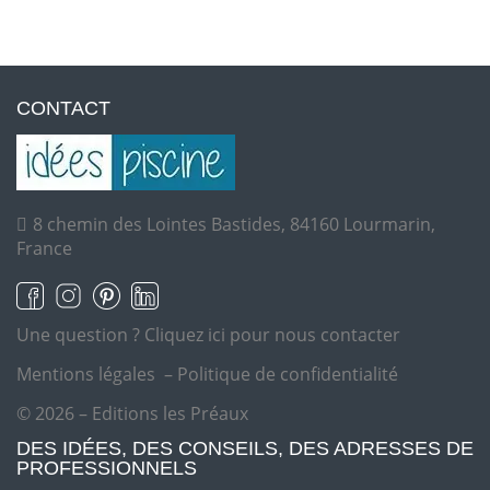
CONTACT
8 chemin des Lointes Bastides, 84160 Lourmarin,
France
Une question ?
Cliquez ici pour nous contacter
Mentions légales
–
Politique de confidentialité
© 2026 – Editions les Préaux
DES IDÉES, DES CONSEILS, DES ADRESSES DE
PROFESSIONNELS