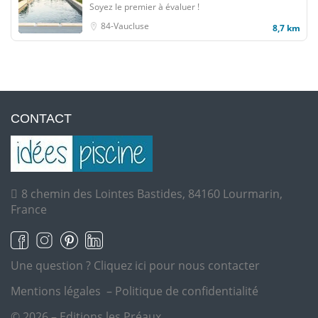
Soyez le premier à évaluer !
84-Vaucluse
8,7 km
CONTACT
8 chemin des Lointes Bastides, 84160 Lourmarin,
France
Une question ?
Cliquez ici pour nous contacter
Mentions légales
–
Politique de confidentialité
© 2026 – Editions les Préaux