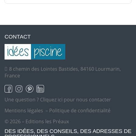
CONTACT
8 chemin des Lointes Bastides, 84160 Lourmarin,
France
Une question ?
Cliquez ici pour nous contacter
Mentions légales
–
Politique de confidentialité
© 2026 – Editions les Préaux
DES IDÉES, DES CONSEILS, DES ADRESSES DE