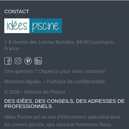
CONTACT
8 chemin des Lointes Bastides, 84160 Lourmarin,
France
Une question ?
Cliquez ici pour nous contacter
Mentions légales
–
Politique de confidentialité
© 2026 – Editions les Préaux
DES IDÉES, DES CONSEILS, DES ADRESSES DE
PROFESSIONNELS
Idées Piscine est un site d’information spécialisé dans
les univers piscine, spa, sauna et hammam. Nous