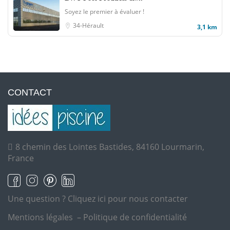
Soyez le premier à évaluer !
34-Hérault
3,1 km
CONTACT
8 chemin des Lointes Bastides, 84160 Lourmarin,
France
Une question ?
Cliquez ici pour nous contacter
Mentions légales
–
Politique de confidentialité